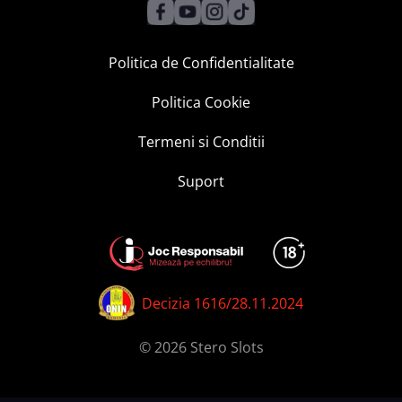
Politica de Confidentialitate
Politica Cookie
Termeni si Conditii
Suport
Decizia 1616/28.11.2024
© 2026 Stero Slots