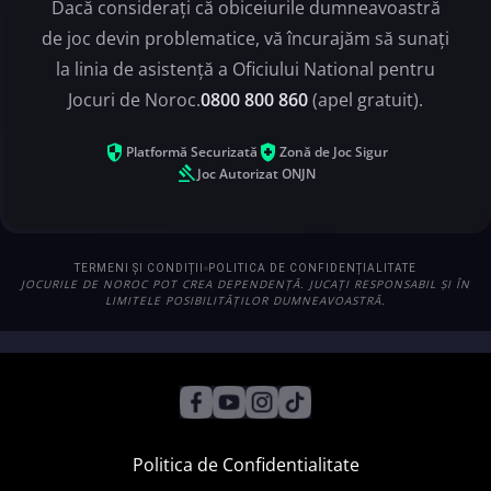
Dacă considerați că obiceiurile dumneavoastră
de joc devin problematice, vă încurajăm să sunați
la linia de asistență a Oficiului National pentru
Jocuri de Noroc.
0800 800 860
(apel gratuit).
security
health_and_safety
Platformă Securizată
Zonă de Joc Sigur
gavel
Joc Autorizat ONJN
TERMENI ȘI CONDIȚII
POLITICA DE CONFIDENȚIALITATE
JOCURILE DE NOROC POT CREA DEPENDENȚĂ. JUCAȚI RESPONSABIL ȘI ÎN
LIMITELE POSIBILITĂȚILOR DUMNEAVOASTRĂ.
Politica de Confidentialitate