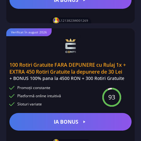
IA BONUS
L1213823W001269
Verificat în august 2026
100 Rotiri Gratuite FARA DEPUNERE cu Rulaj 1x +
EXTRA 450 Rotiri Gratuite la depunere de 30 Lei
+ BONUS 100% pana la 4500 RON + 300 Rotiri Gratuite
Promoții constante
Platformă online intuitivă
Sloturi variate
IA BONUS