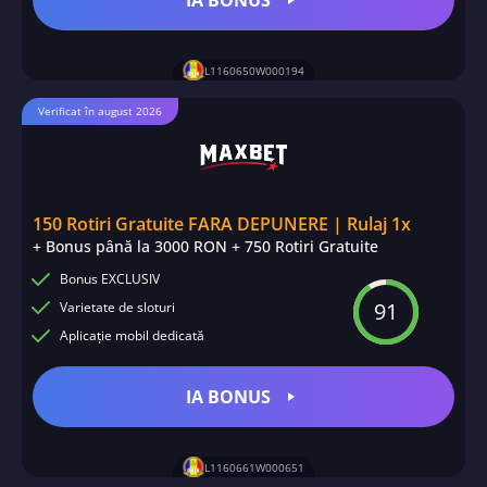
IA BONUS
L1160650W000194
Verificat în august 2026
150 Rotiri Gratuite FARA DEPUNERE | Rulaj 1x
+ Bonus până la 3000 RON + 750 Rotiri Gratuite
Bonus EXCLUSIV
Varietate de sloturi
Aplicație mobil dedicată
IA BONUS
L1160661W000651