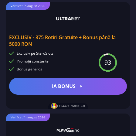
Verificat în august 2026
EXCLUSIV - 375 Rotiri Gratuite + Bonus până la
5000 RON
Exclusiv pe SteroSlots
Promoții constante
Bonus generos
IA BONUS
L1244215W001560
Verificat în august 2026