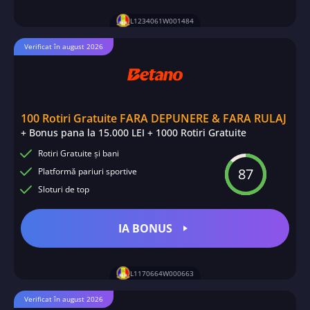
L1234061W001484
Verificat în august 2026
100 Rotiri Gratuite FARA DEPUNERE & FARA RULAJ
+ Bonus pana la 15.000 LEI + 1000 Rotiri Gratuite
Rotiri Gratuite și bani
Platformă pariuri sportive
Sloturi de top
IA BONUS
L1170664W000663
Verificat în august 2026