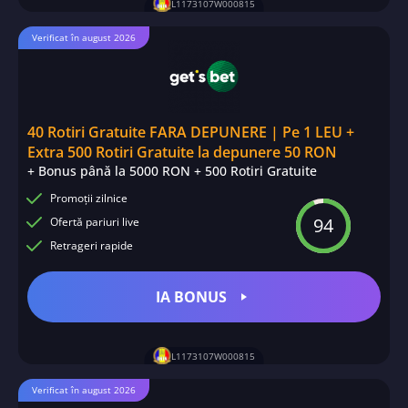
L1173107W000815
Verificat în august 2026
40 Rotiri Gratuite FARA DEPUNERE | Pe 1 LEU +
Extra 500 Rotiri Gratuite la depunere 50 RON
+ Bonus până la 5000 RON + 500 Rotiri Gratuite
Promoții zilnice
Ofertă pariuri live
Retrageri rapide
IA BONUS
L1173107W000815
Verificat în august 2026