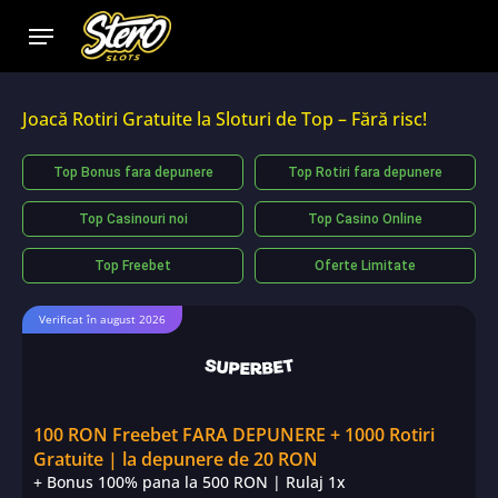
oker
Joacă Rotiri Gratuite la Sloturi de Top – Fără risc!
Top Bonus fara depunere
Top Rotiri fara depunere
Top Casinouri noi
Top Casino Online
Top Freebet
Oferte Limitate
Verificat în august 2026
100 RON Freebet FARA DEPUNERE + 1000 Rotiri
iews
Gratuite | la depunere de 20 RON
+ Bonus 100% pana la 500 RON | Rulaj 1x