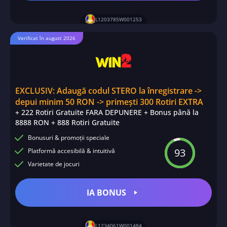
L1203785W001253
Verificat în august 2026
EXCLUSIV: Adaugă codul STERO la înregistrare ->
depui minim 50 RON -> primești 300 Rotiri EXTRA
+ 222 Rotiri Gratuite FARA DEPUNERE + Bonus până la
8888 RON + 888 Rotiri Gratuite
Bonusuri & promoții speciale
Platformă accesibilă & intuitivă
Varietate de jocuri
IA BONUS
L1234061W001484