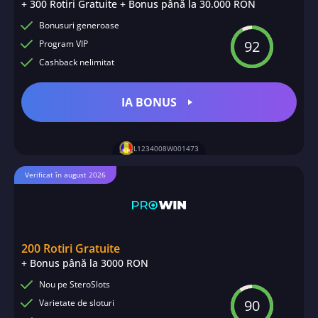
+ 300 Rotiri Gratuite + Bonus până la 30.000 RON
Bonusuri generoase
Program VIP
Cashback nelimitat
IA BONUS
L1234008W001473
Verificat în august 2026
200 Rotiri Gratuite
+ Bonus până la 3000 RON
Nou pe SteroSlots
Varietate de sloturi