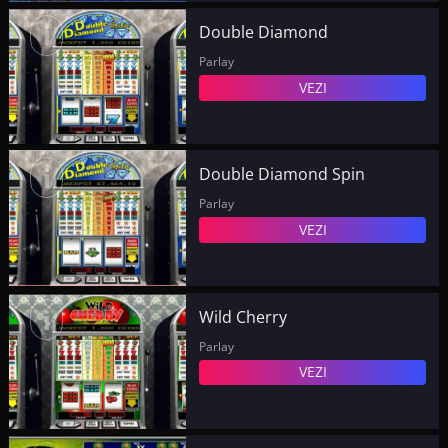
i
Double Diamond
Cazino
Parlay
VEZI
i
Double Diamond Spin
Parlay
VEZI
i
Wild Cherry
Parlay
VEZI