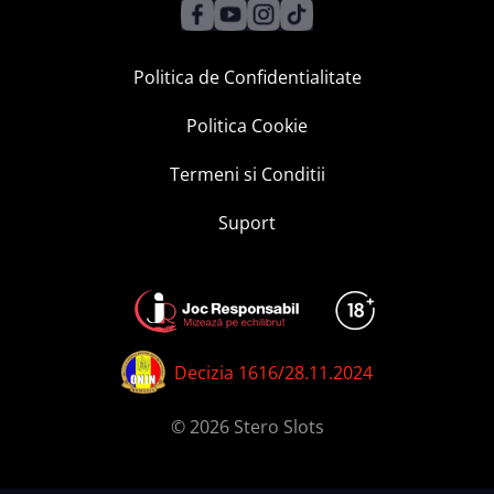
Politica de Confidentialitate
Politica Cookie
Termeni si Conditii
Suport
Decizia 1616/28.11.2024
© 2026 Stero Slots