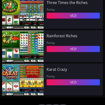
i
Three Times the Riches
Parlay
VEZI
i
Rainforest Riches
Parlay
VEZI
i
Karat Crazy
Parlay
VEZI