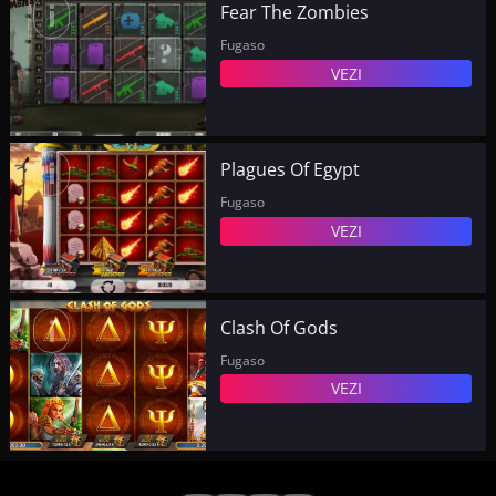
i
Fear The Zombies
Fugaso
VEZI
i
Plagues Of Egypt
Fugaso
VEZI
i
Clash Of Gods
Fugaso
VEZI