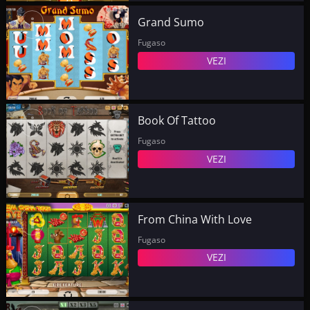
i
Grand Sumo
Cazino
Fugaso
VEZI
i
Book Of Tattoo
Fugaso
VEZI
i
From China With Love
Fugaso
VEZI