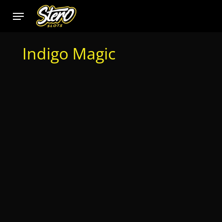
oker
Indigo Magic
iews