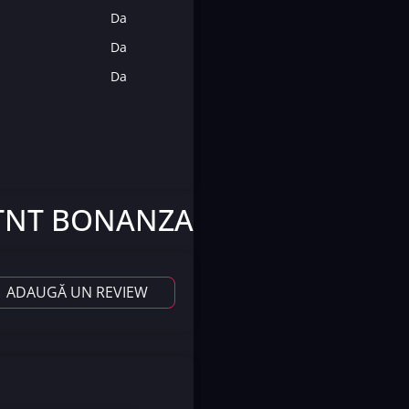
Da
Da
Da
 TNT BONANZA
ADAUGĂ UN REVIEW