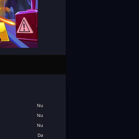
Nu
Nu
Nu
Da