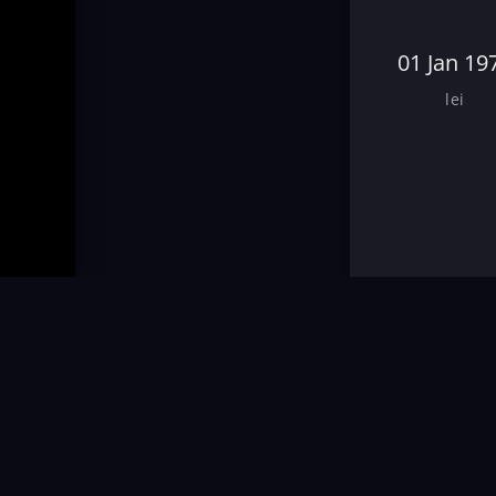
01 Jan 19
lei
Ai fost nor