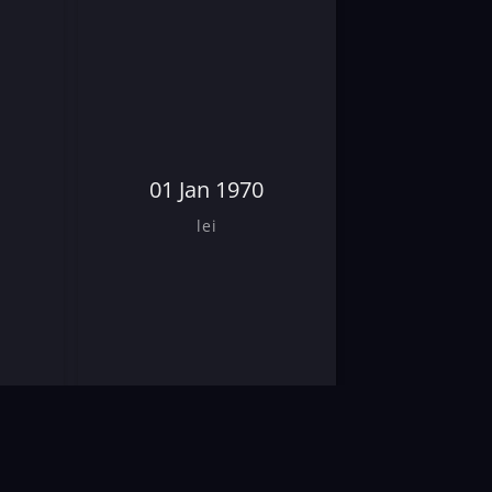
01 Jan 1970
lei