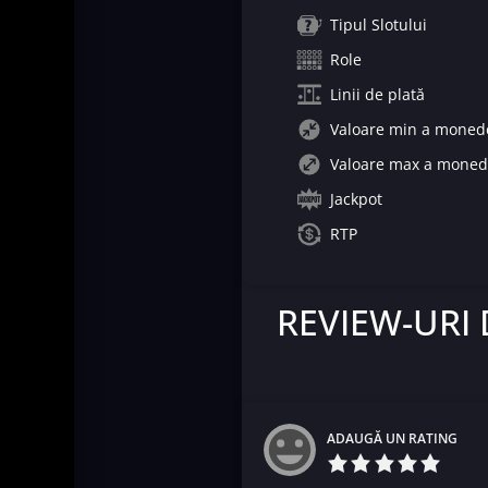
Tipul Slotului
Role
Linii de plată
Valoare min a moned
Valoare max a moned
Jackpot
RTP
REVIEW-URI 
ADAUGĂ UN RATING