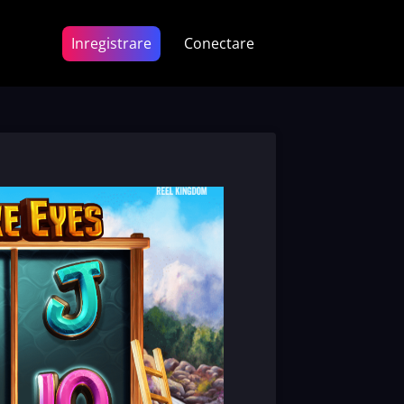
Inregistrare
Conectare