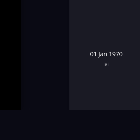
01 Jan 1970
lei