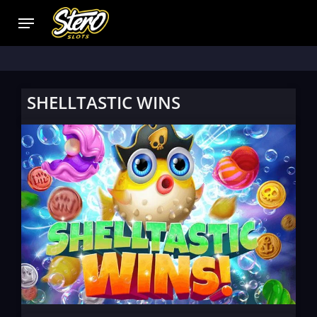
oker
SHELLTASTIC WINS
iews