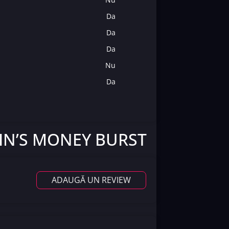
Da
Da
Da
Nu
Da
LIN’S MONEY BURST
ADAUGĂ UN REVIEW