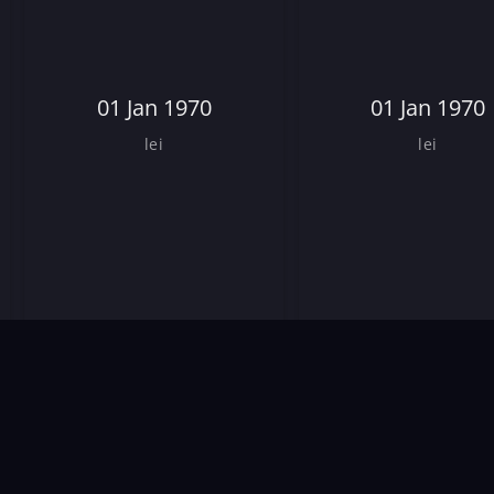
01 Jan 1970
01 Jan 1970
lei
lei