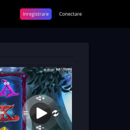
Inregistrare
Conectare