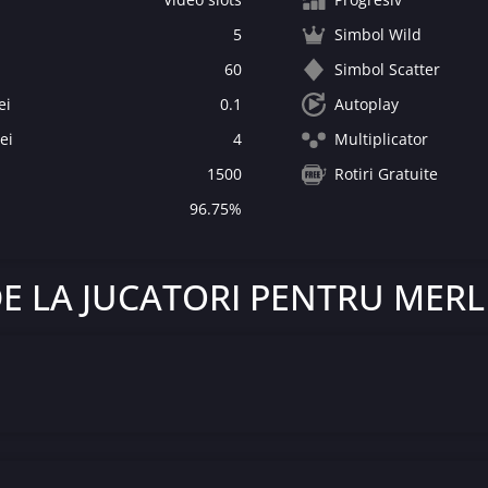
5
Simbol Wild
60
Simbol Scatter
ei
0.1
Autoplay
ei
4
Multiplicator
1500
Rotiri Gratuite
96.75%
DE LA JUCATORI PENTRU MER