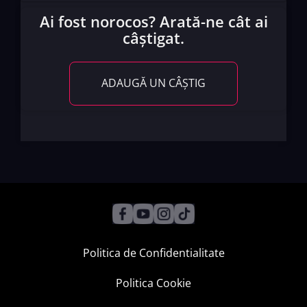
Ai fost norocos? Arată-ne cât ai
câștigat.
ADAUGĂ UN CÂȘTIG
Politica de Confidentialitate
Politica Cookie