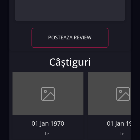
POSTEAZĂ REVIEW
Câștiguri
01 Jan 1970
01 Jan 1970
lei
lei