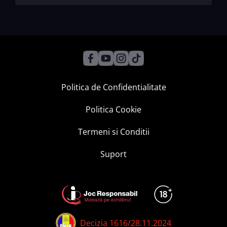
Politica de Confidentialitate
Politica Cookie
Termeni si Conditii
Suport
Decizia 1616/28.11.2024