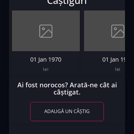
Câștiguri
01 Jan 1970
01 Jan 1970
lei
lei
Ai fost norocos? Arată-ne cât ai
câștigat.
ADAUGĂ UN CÂȘTIG