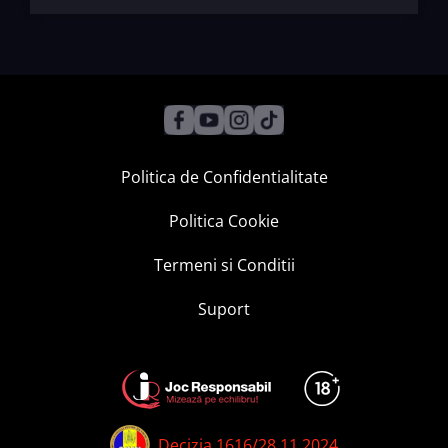
Politica de Confidentialitate
Politica Cookie
Termeni si Conditii
Suport
Decizia 1616/28.11.2024