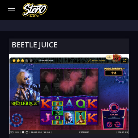
oker
BEETLE JUICE
iews