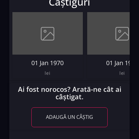
Câștiguri
01 Jan 1970
01 Jan 1970
lei
lei
Ai fost norocos? Arată-ne cât ai
câștigat.
ADAUGĂ UN CÂȘTIG