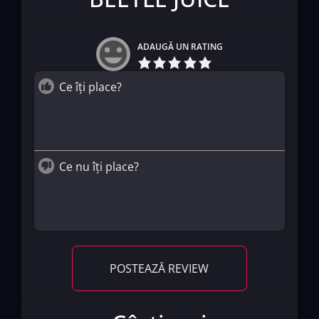
ADAUGĂ UN RATING
POSTEAZĂ REVIEW