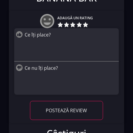
ADAUGĂ UN RATING
POSTEAZĂ REVIEW