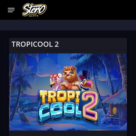
oker
TROPICOOL 2
iews