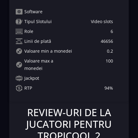
Software
Cazino
Tipul Slotului
Video slots
Role
6
Linii de plată
46656
Valoare min a monedei
0.2
Valoare max a
100
monedei
Jackpot
RTP
94%
REVIEW-URI DE LA
JUCATORI PENTRU
TROPICOOL 2