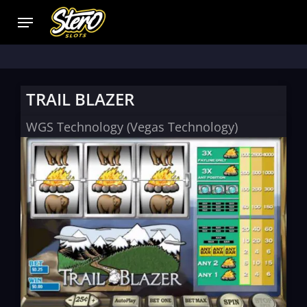
oker
TRAIL BLAZER
WGS Technology (Vegas Technology)
iews