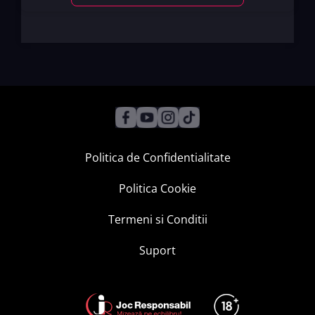
Politica de Confidentialitate
Politica Cookie
Termeni si Conditii
Suport