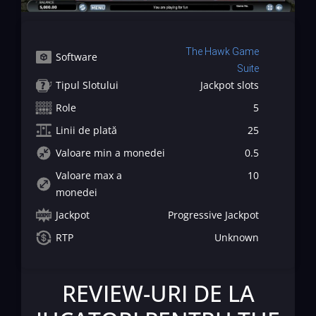
Cazino
The Hawk Game
Software
Suite
Tipul Slotului
Jackpot slots
Role
5
Linii de plată
25
Valoare min a monedei
0.5
Valoare max a
10
monedei
Jackpot
Progressive Jackpot
RTP
Unknown
REVIEW-URI DE LA