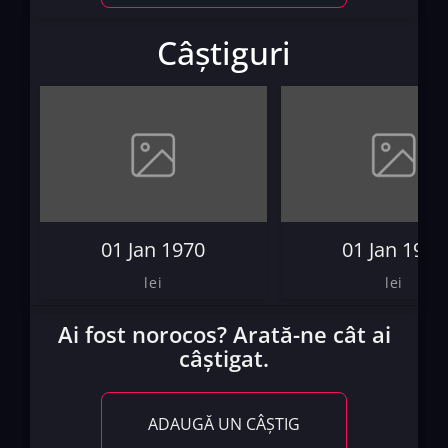
Câștiguri
01 Jan 1970
01 Jan 1970
lei
lei
Ai fost norocos? Arată-ne cât ai
câștigat.
ADAUGĂ UN CÂȘTIG