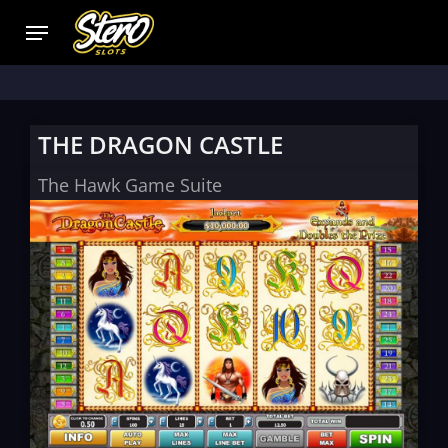
oker
THE DRAGON CASTLE
The Hawk Game Suite
iews