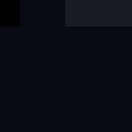
Ai fost norocos? Ara