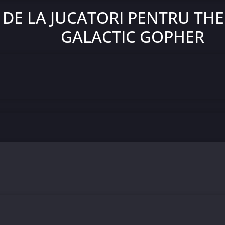
 DE LA JUCATORI PENTRU TH
GALACTIC GOPHER