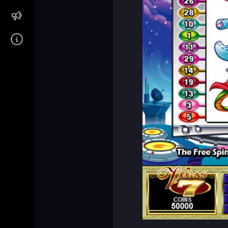
Reclamatii Cazino
Despre noi