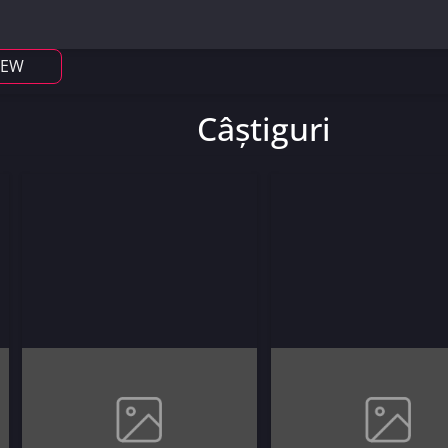
 REVIEW
Câștiguri