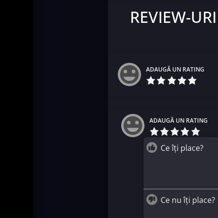
REVIEW-URI
ADAUGĂ UN RATING
ADAUGĂ UN RATING