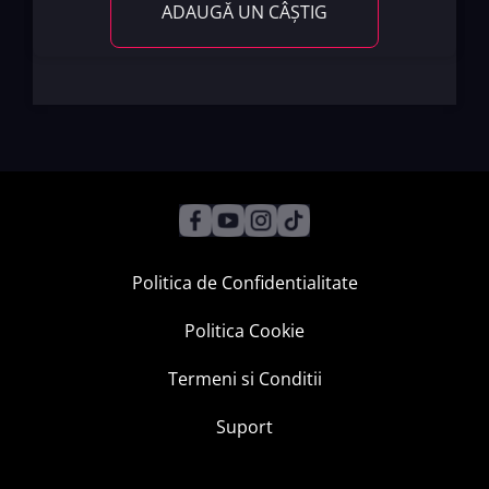
ADAUGĂ UN CÂȘTIG
Politica de Confidentialitate
Politica Cookie
Termeni si Conditii
Suport