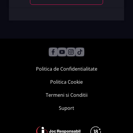
Politica de Confidentialitate
Politica Cookie
Termeni si Conditii
Suport