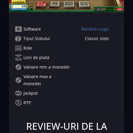
Cazino
Software
Random Logic
Tipul Slotului
Classic slots
Role
Linii de plată
Valoare min a monedei
Valoare max a
monedei
Jackpot
RTP
REVIEW-URI DE LA