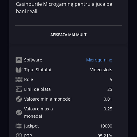
Casinourile Microgaming pentru a juca pe
bani reali.
AFISEAZA MAI MULT
Software
Microgaming
Tipul Slotului
Video slots
Role
5
Linii de plată
25
Valoare min a monedei
0.01
Valoare max a
0.25
monedei
Jackpot
10000
RTP
95.21%