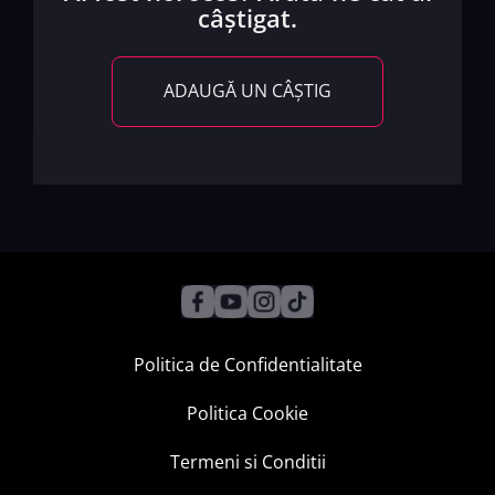
câștigat.
ADAUGĂ UN CÂȘTIG
Politica de Confidentialitate
Politica Cookie
Termeni si Conditii