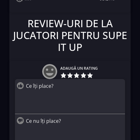
REVIEW-URI DE LA
JUCATORI PENTRU SUPE
IT UP
ADAUGĂ UN RATING