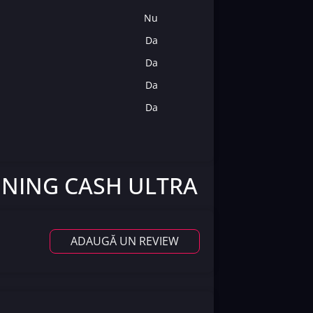
Nu
Da
Da
Da
Da
NNING CASH ULTRA
ADAUGĂ UN REVIEW