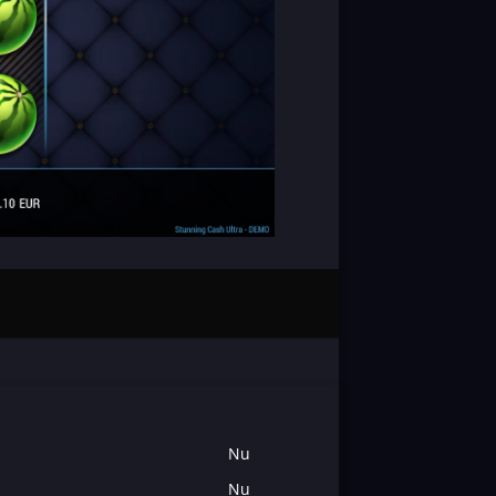
Nu
Nu