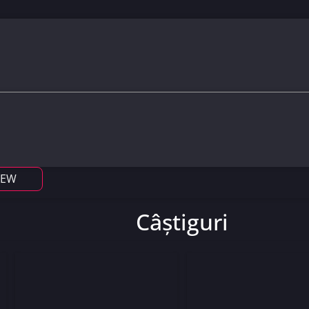
 REVIEW
Câștiguri