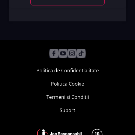
Politica de Confidentialitate
Politica Cookie
Termeni si Conditii
Suport