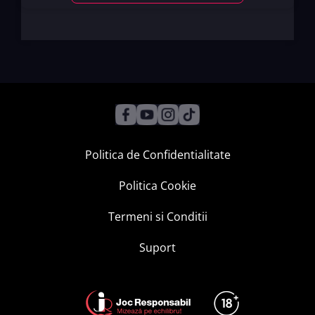
Politica de Confidentialitate
Politica Cookie
Termeni si Conditii
Suport