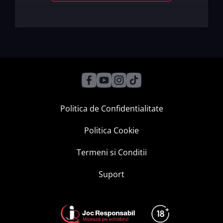
Politica de Confidentialitate
Politica Cookie
Termeni si Conditii
Suport