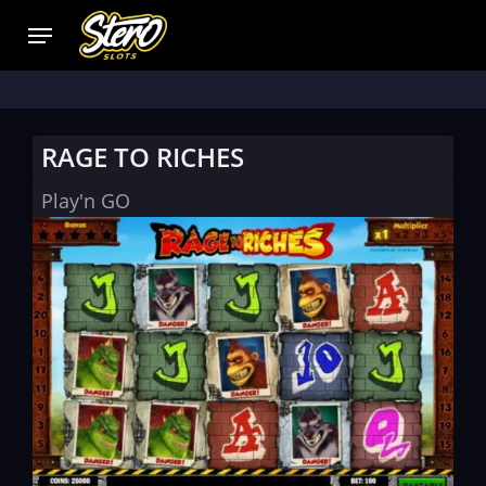
oker
RAGE TO RICHES
Play'n GO
iews