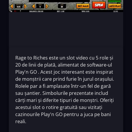
Cazino
Rage to Riches este un slot video cu 5 role și
20 de linii de plată, alimentat de software-ul
Play'n GO . Acest joc interesant este inspirat
de monștrii care prind furie în jurul orașului.
Rolele par a fi amplasate într-un fel de gară
sau șantier. Simbolurile prezentate includ
cărți mari și diferite tipuri de monștri. Oferiți
acestui slot o rotire gratuită sau vizitați
cazinourile Play'n GO pentru a juca pe bani
reali.