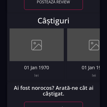
POSTEAZĂ REVIEW
Câștiguri
01 Jan 1970
01 Jan 1970
lei
lei
Ai fost norocos? Arată-ne cât ai
câștigat.