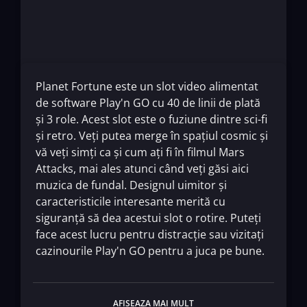
Cazino
Planet Fortune este un slot video alimentat
de software Play'n GO cu 40 de linii de plată
și 3 role. Acest slot este o fuziune dintre sci-fi
și retro. Veți putea merge în spațiul cosmic și
vă veți simți ca și cum ați fi în filmul Mars
Attacks, mai ales atunci când veți găsi aici
muzica de fundal. Designul uimitor și
caracteristicile interesante merită cu
siguranță să dea acestui slot o rotire. Puteți
face acest lucru pentru distracție sau vizitați
cazinourile Play'n GO pentru a juca pe bune.
AFISEAZA MAI MULT