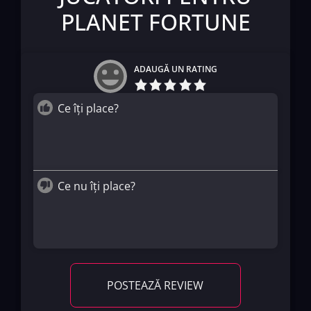
PLANET FORTUNE
ADAUGĂ UN RATING
POSTEAZĂ REVIEW