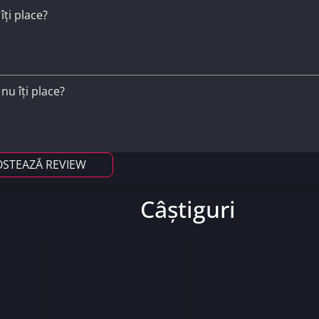
POSTEAZĂ REVIEW
Câștiguri