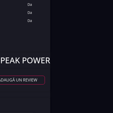
Da
Da
Da
U PEAK POWER
ADAUGĂ UN REVIEW