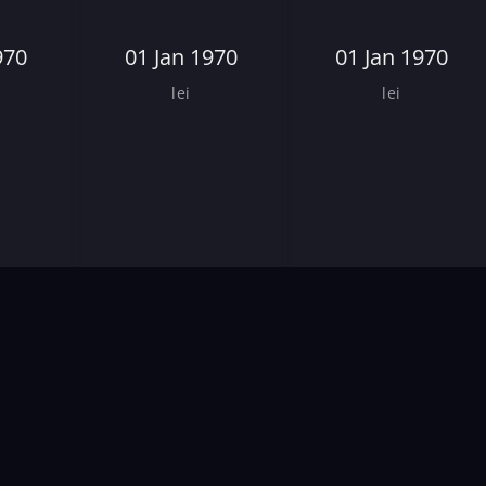
970
01 Jan 1970
01 Jan 1970
lei
lei
rocos? Arată-ne cât ai câștigat.