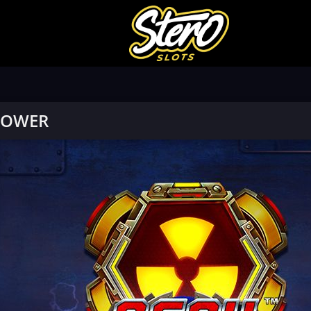
POWER