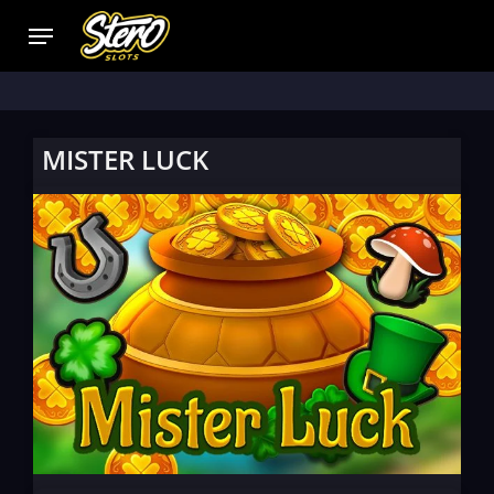
oker
MISTER LUCK
iews