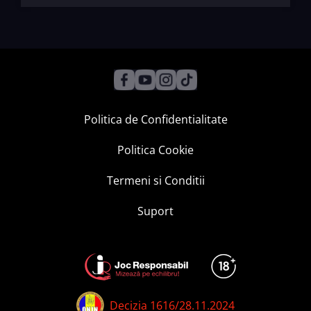
Politica de Confidentialitate
Politica Cookie
Termeni si Conditii
Suport
Decizia 1616/28.11.2024