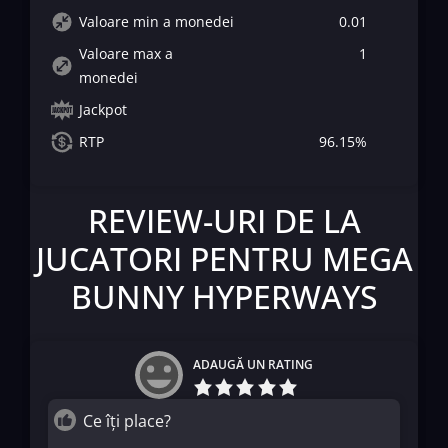
Valoare min a monedei
0.01
Valoare max a
1
monedei
Jackpot
RTP
96.15%
REVIEW-URI DE LA
JUCATORI PENTRU MEGA
BUNNY HYPERWAYS
ADAUGĂ UN RATING