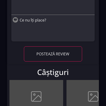
POSTEAZĂ REVIEW
Câștiguri