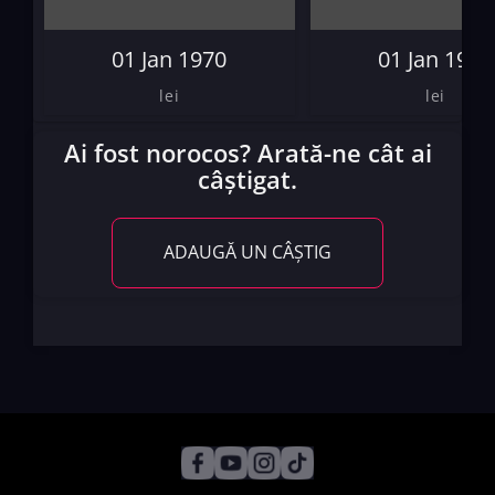
01 Jan 1970
01 Jan 1970
lei
lei
Ai fost norocos? Arată-ne cât ai
câștigat.
ADAUGĂ UN CÂȘTIG