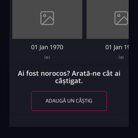
01 Jan 1970
01 Jan 1970
lei
lei
Ai fost norocos? Arată-ne cât ai
câștigat.
ADAUGĂ UN CÂȘTIG