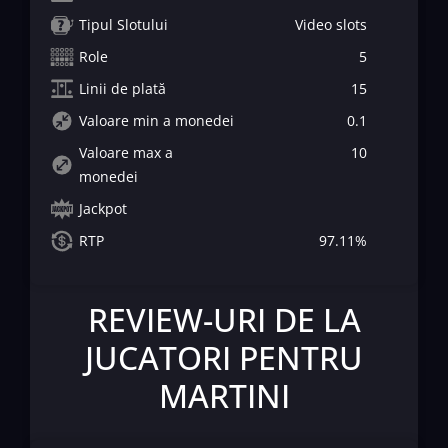
Tipul Slotului
Video slots
Cazino
Role
5
Linii de plată
15
Valoare min a monedei
0.1
Valoare max a
10
monedei
Jackpot
RTP
97.11%
REVIEW-URI DE LA
JUCATORI PENTRU
MARTINI