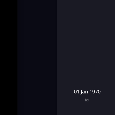
01 Jan 1970
lei