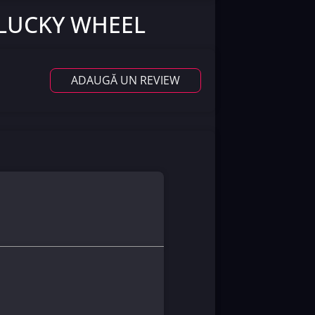
 LUCKY WHEEL
ADAUGĂ UN REVIEW