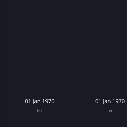
01 Jan 1970
01 Jan 1970
lei
lei