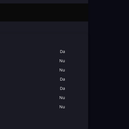
Da
Nu
Nu
Da
Da
Nu
Nu