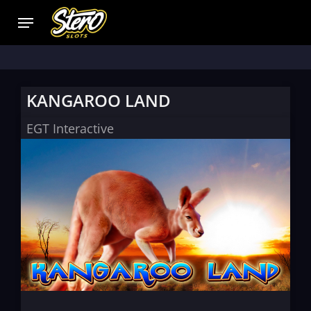
oker
KANGAROO LAND
EGT Interactive
iews