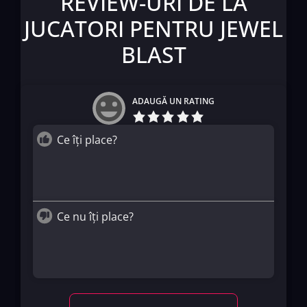
REVIEW-URI DE LA
JUCATORI PENTRU JEWEL
BLAST
ADAUGĂ UN RATING