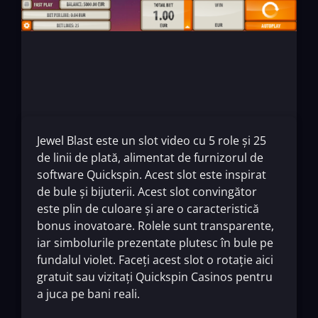
Cazino
Jewel Blast este un slot video cu 5 role și 25
de linii de plată, alimentat de furnizorul de
software Quickspin. Acest slot este inspirat
de bule și bijuterii. Acest slot convingător
este plin de culoare și are o caracteristică
bonus inovatoare. Rolele sunt transparente,
iar simbolurile prezentate plutesc în bule pe
fundalul violet. Faceți acest slot o rotație aici
gratuit sau vizitați Quickspin Casinos pentru
a juca pe bani reali.