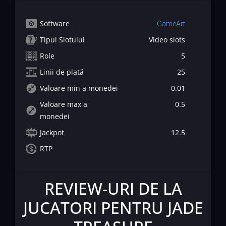
Cazino
Software
GameArt
Tipul Slotului
Video slots
Role
5
Linii de plată
25
Valoare min a monedei
0.01
Valoare max a
0.5
monedei
Jackpot
12.5
RTP
REVIEW-URI DE LA
JUCATORI PENTRU JADE