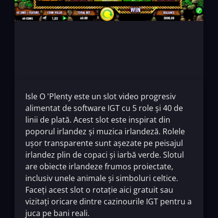
Cazino
Isle O 'Plenty este un slot video progresiv
alimentat de software IGT cu 5 role și 40 de
linii de plată. Acest slot este inspirat din
poporul irlandez și muzica irlandeză. Rolele
ușor transparente sunt așezate pe peisajul
irlandez plin de copaci și iarbă verde. Slotul
are obiecte irlandeze frumos proiectate,
inclusiv unele animale și simboluri celtice.
Faceți acest slot o rotație aici gratuit sau
vizitați oricare dintre cazinourile IGT pentru a
juca pe bani reali.