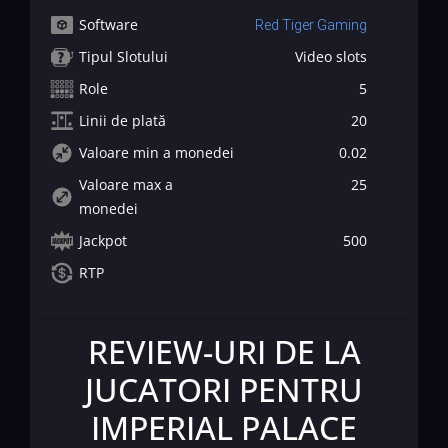
Software
Red Tiger Gaming
Cazino
Tipul Slotului
Video slots
Role
5
Linii de plată
20
Valoare min a monedei
0.02
Valoare max a
25
monedei
Jackpot
500
RTP
REVIEW-URI DE LA
JUCATORI PENTRU
IMPERIAL PALACE