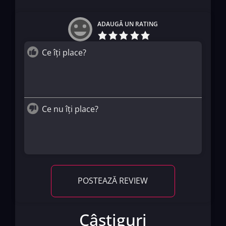
ADAUGĂ UN RATING
POSTEAZĂ REVIEW
Câștiguri