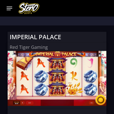
oker
IMPERIAL PALACE
Red Tiger Gaming
iews