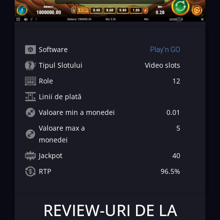
Cazino
Software
Play'n GO
Tipul Slotului
Video slots
Role
12
Linii de plată
Valoare min a monedei
0.01
Valoare max a
5
monedei
Jackpot
40
RTP
96.5%
REVIEW-URI DE LA