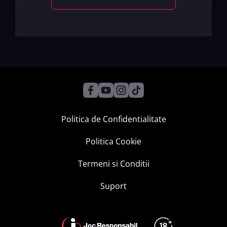
Politica de Confidentialitate
Politica Cookie
Termeni si Conditii
Suport