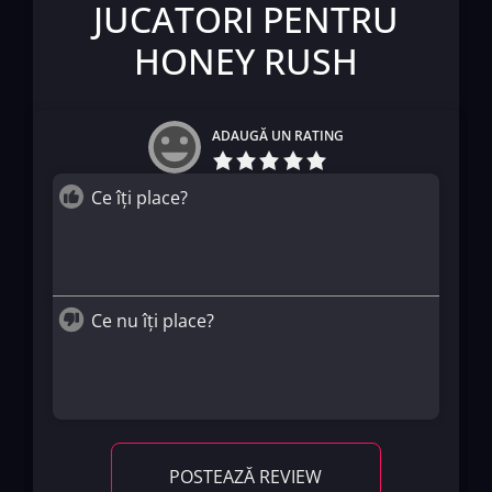
JUCATORI PENTRU
HONEY RUSH
ADAUGĂ UN RATING
POSTEAZĂ REVIEW