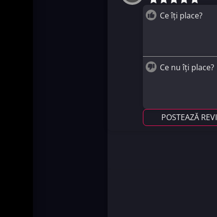
POSTEAZĂ