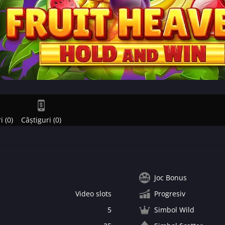
i (0)
Câștiguri (0)
Joc Bonus
Video slots
Progresiv
5
Simbol Wild