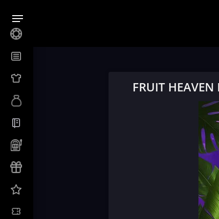
House of poker
Noutati
Giveaway
FRUIT HEAVEN
Bonus Hunt
Casino Blog
Ghid Cazino
Castiguri
Cazino Reviews
Biletul Zilei