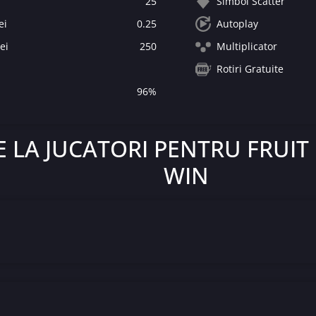
25
Simbol Scatter
ei
0.25
Autoplay
ei
250
Multiplicator
Rotiri Gratuite
96%
E LA JUCATORI PENTRU FRUI
WIN