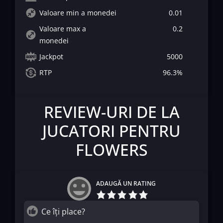
Valoare min a monedei
0.01
Valoare max a
0.2
monedei
Jackpot
5000
RTP
96.3%
REVIEW-URI DE LA
JUCATORI PENTRU
FLOWERS
ADAUGĂ UN RATING