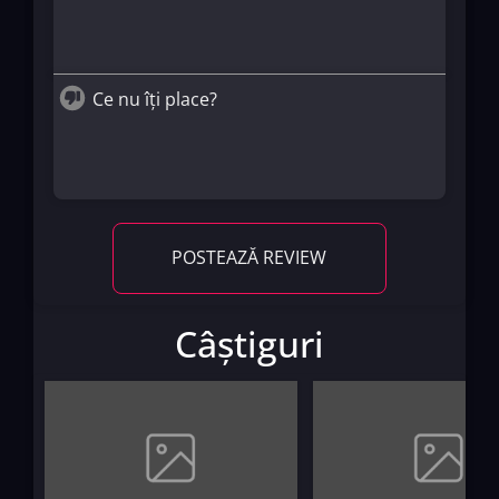
POSTEAZĂ REVIEW
Câștiguri