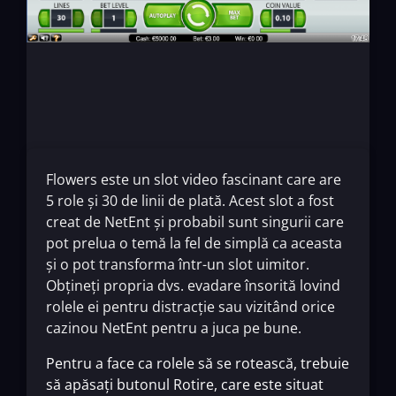
Cazino
Flowers este un slot video fascinant care are
5 role și 30 de linii de plată. Acest slot a fost
creat de NetEnt și probabil sunt singurii care
pot prelua o temă la fel de simplă ca aceasta
și o pot transforma într-un slot uimitor.
Obțineți propria dvs. evadare însorită lovind
rolele ei pentru distracție sau vizitând orice
cazinou NetEnt pentru a juca pe bune.
Pentru a face ca rolele să se rotească, trebuie
să apăsați butonul Rotire, care este situat