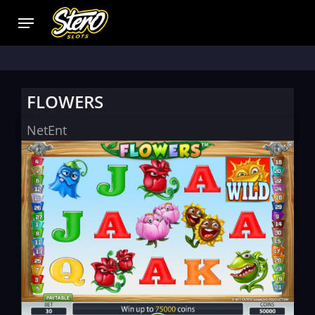
oker
FLOWERS
NetEnt
iews