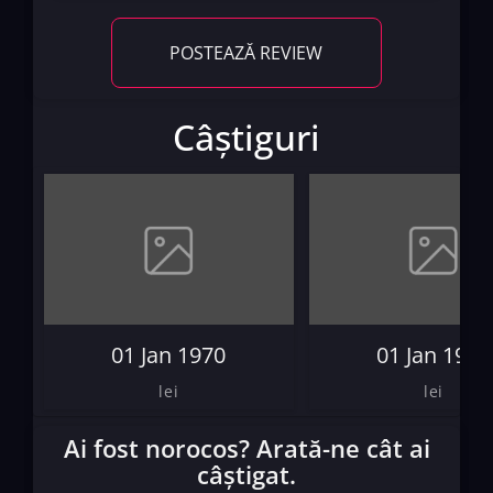
POSTEAZĂ REVIEW
Câștiguri
01 Jan 1970
01 Jan 1970
lei
lei
Ai fost norocos? Arată-ne cât ai
câștigat.