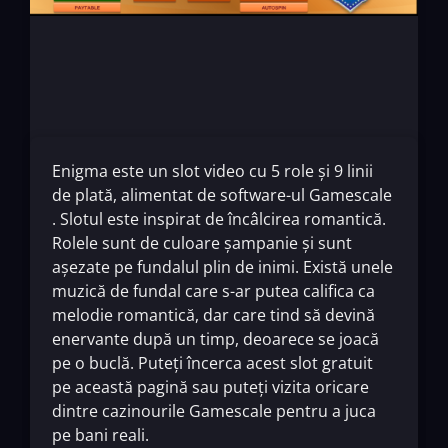
Cazino
Enigma este un slot video cu 5 role și 9 linii
de plată, alimentat de software-ul Gamescale
. Slotul este inspirat de încâlcirea romantică.
Rolele sunt de culoare șampanie și sunt
așezate pe fundalul plin de inimi. Există unele
muzică de fundal care s-ar putea califica ca
melodie romantică, dar care tind să devină
enervante după un timp, deoarece se joacă
pe o buclă. Puteți încerca acest slot gratuit
pe această pagină sau puteți vizita oricare
dintre cazinourile Gamescale pentru a juca
pe bani reali.