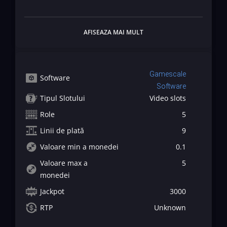
AFISEAZA MAI MULT
Gamescale
Software
Software
Tipul Slotului
Video slots
Role
5
Linii de plată
9
Valoare min a monedei
0.1
Valoare max a
5
monedei
Jackpot
3000
RTP
Unknown