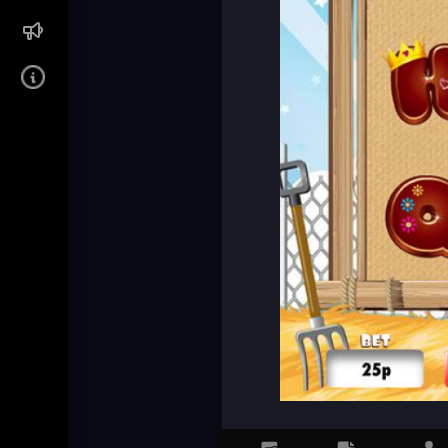
Reclamatii Cazino
Despre noi