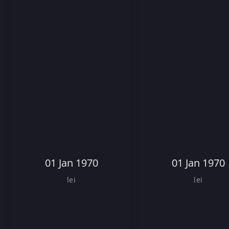
01 Jan 1970
01 Jan 1970
lei
lei