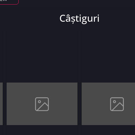
Câștiguri