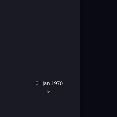
01 Jan 1970
lei