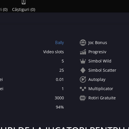
i (0)
Câștiguri (0)
Joc Bonus
Bally
Video slots
Progresiv
5
Simbol Wild
25
Simbol Scatter
ei
0.01
Autoplay
ei
1
Multiplicator
3000
Rotiri Gratuite
94%