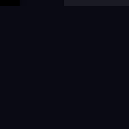
Ai fost norocos? Ara