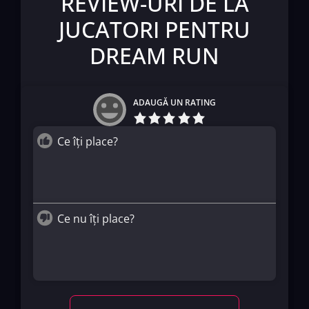
REVIEW-URI DE LA
JUCATORI PENTRU
DREAM RUN
ADAUGĂ UN RATING