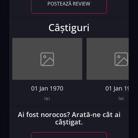
POSTEAZĂ REVIEW
Câștiguri
01 Jan 1970
01 Jan 1970
lei
lei
Ai fost norocos? Arată-ne cât ai
câștigat.