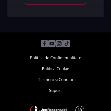
Politica de Confidentialitate
Politica Cookie
Termeni si Conditii
Suport