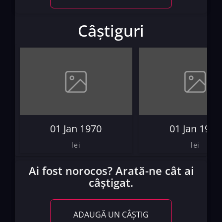
Câștiguri
01 Jan 1970
01 Jan 1970
lei
lei
Ai fost norocos? Arată-ne cât ai
câștigat.
ADAUGĂ UN CÂȘTIG