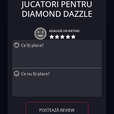
JUCATORI PENTRU
DIAMOND DAZZLE
ADAUGĂ UN RATING
POSTEAZĂ REVIEW