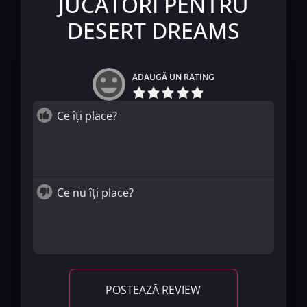
JUCATORI PENTRU
DESERT DREAMS
ADAUGĂ UN RATING
POSTEAZĂ REVIEW