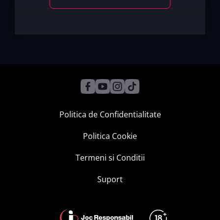
Politica de Confidentialitate
Politica Cookie
Termeni si Conditii
Suport