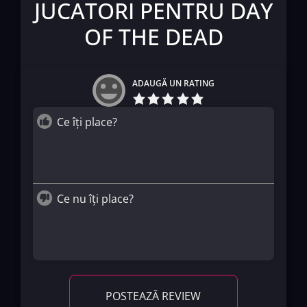
JUCATORI PENTRU DAY
OF THE DEAD
ADAUGĂ UN RATING
POSTEAZĂ REVIEW