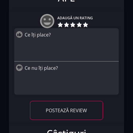
ADAUGĂ UN RATING
POSTEAZĂ REVIEW