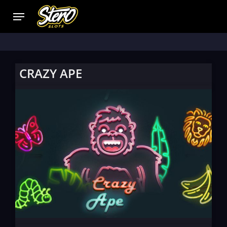
oker
CRAZY APE
iews