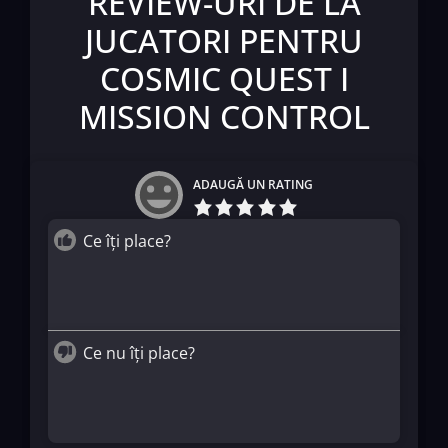
REVIEW-URI DE LA
JUCATORI PENTRU
COSMIC QUEST I
MISSION CONTROL
ADAUGĂ UN RATING