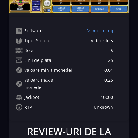
Cazino
Software
Microgaming
Tipul Slotului
Video slots
Role
5
Linii de plată
25
Valoare min a monedei
0.01
Valoare max a
0.25
monedei
Jackpot
10000
RTP
Unknown
REVIEW-URI DE LA