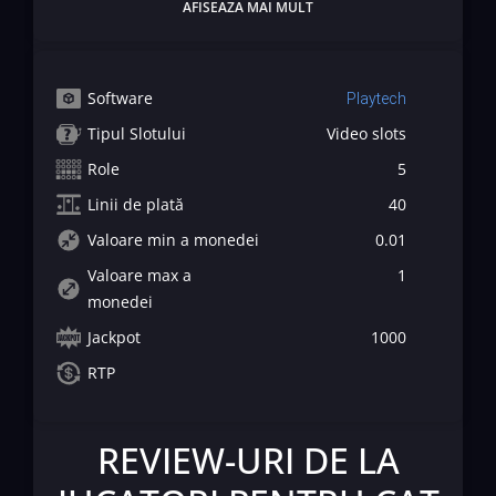
AFISEAZA MAI MULT
Software
Playtech
Tipul Slotului
Video slots
Role
5
Linii de plată
40
Valoare min a monedei
0.01
Valoare max a
1
monedei
Jackpot
1000
RTP
REVIEW-URI DE LA